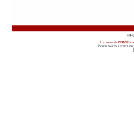
KIN
Los textos de KINDSEIN es
Puedes usarlos siempre que c