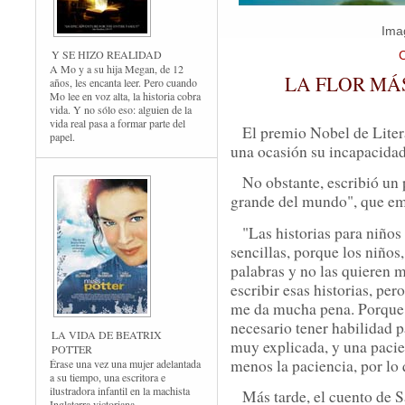
Imag
Y SE HIZO REALIDAD
A Mo y a su hija Megan, de 12
LA FLOR MÁ
años, les encanta leer. Pero cuando
Mo lee en voz alta, la historia cobra
vida. Y no sólo eso: alguien de la
vida real pasa a formar parte del
El premio Nobel de Lite
papel.
una ocasión su incapacidad 
No obstante, escribió un
grande del mundo", que emp
"Las historias para niño
sencillas, porque los niños
palabras y no las quieren 
escribir esas historias, pe
me da mucha pena. Porque, 
necesario tener habilidad 
LA VIDA DE BEATRIX
muy explicada, y una pacie
POTTER
menos la paciencia, por lo
Érase una vez una mujer adelantada
a su tiempo, una escritora e
ilustradora infantil en la machista
Más tarde, el cuento de 
Inglaterra victoriana.