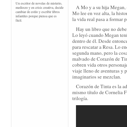
Un escritor de novelas de misterio,
A Mo y a su hija Megan, 
mediocre y en crisis creativa, decide
cambiar de estilo y escribir libros
Mo lee en voz alta, la histo
infantiles porque piensa que es
la vida real pasa a formar p
fácil.
Hay un libro que no deber
Lo leyó cuando Megan tenía
dentro de él. Desde entonc
para rescatar a Resa. Lo enc
segunda mano, pero la cosa
malvado de Corazón de Tint
cobren vida otros personaje
viaje lleno de aventuras y p
imaginarios se mezclan.
Corazón de Tinta es la ad
mismo título de Cornelia F
trilogía.