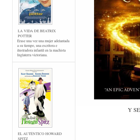
LA VIDA DE BEATRIX
POTTER
Érase una vez una mujer adelantada
a su tiempo, una escritora e
ilustradora infantil en la machista
Inglaterra victoriana.
Y S
EL AUTÉNTICO HOWARD
SPITZ