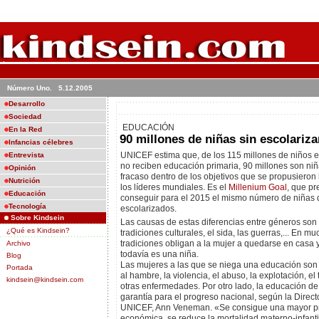
Número Uno. 5.12.2005
Desarrollo
Sociedad
EDUCACIÓN
En la Red
90 millones de niñas sin escolariza
Infancias célebres
UNICEF estima que, de los 115 millones de niños 
Entrevista
no reciben educación primaria, 90 millones son niñ
Opinión
fracaso dentro de los objetivos que se propusieron
Nutrición
los líderes mundiales. Es el
Millenium Goal
, que pr
Educación
conseguir para el 2015 el mismo número de niñas 
Tecnología
escolarizados.
Sobre Kindsein
Las causas de estas diferencias entre géneros son 
¿Qué es Kindsein?
tradiciones culturales, el sida, las guerras,... En m
tradiciones obligan a la mujer a quedarse en casa
Archivo
todavía es una niña.
Blog
Las mujeres a las que se niega una educación son
Portada
al hambre, la violencia, el abuso, la explotación, el t
kindsein@kindsein.com
otras enfermedades. Por otro lado, la educación de
garantía para el progreso nacional, según la Direct
UNICEF, Ann Veneman. «Se consigue una mayor pr
económica, se reduce la mortalidad materno-infantil