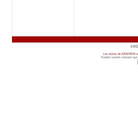
KIN
Los textos de KINDSEIN es
Puedes usarlos siempre que c