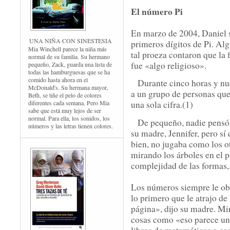
El número Pi
En marzo de 2004, Daniel 
UNA NIÑA CON SINESTESIA
primeros dígitos de Pi. Alg
Mia Winchell parece la niña más
tal proeza contaron que la
normal de su familia. Su hermano
fue «algo religioso».
pequeño, Zack, guarda una lista de
todas las hamburguesas que se ha
comido hasta ahora en el
Durante cinco horas y nu
McDonald's. Su hermana mayor,
a un grupo de personas qu
Beth, se tiñe el pelo de colores
diferentes cada semana. Pero Mia
una sola cifra.(1)
sabe que está muy lejos de ser
normal. Para ella, los sonidos, los
De pequeño, nadie pensó 
números y las letras tienen colores.
su madre, Jennifer, pero sí
bien, no jugaba como los o
mirando los árboles en el pa
complejidad de las formas,.
Los números siempre le ob
lo primero que le atrajo de
página», dijo su madre. Mi
cosas como «eso parece un