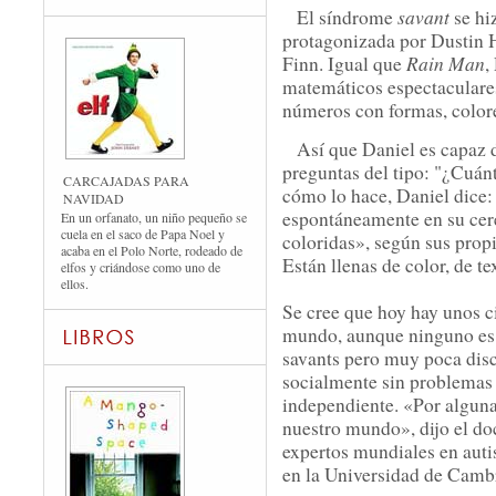
savant
El síndrome
se hi
protagonizada por Dustin 
Rain Man
Finn. Igual que
,
matemáticos espectaculares.
números con formas, colore
Así que Daniel es capaz
preguntas del tipo: "¿Cuá
CARCAJADAS PARA
cómo lo hace, Daniel dice:
NAVIDAD
espontáneamente en su cer
En un orfanato, un niño pequeño se
cuela en el saco de Papa Noel y
coloridas», según sus propi
acaba en el Polo Norte, rodeado de
Están llenas de color, de te
elfos y criándose como uno de
ellos.
Se cree que hoy hay unos ci
mundo, aunque ninguno es c
savants pero muy poca disc
socialmente sin problemas 
independiente. «Por alguna
nuestro mundo», dijo el d
expertos mundiales en auti
en la Universidad de Camb