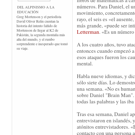
libros de matemáticas a cas
números. Para Daniel, el un
DEL ALPINISMO A LA
movimiento, concretamente 
EDUCACIÓN
Greg Mortenson y el periodista
rayo, el seis es «el ausent
David Oliver Relin cuentan la
más grande, «puede ser in
historia del intento fallido de
Mortenson de llegar al K2 de
Letterman
. «Es un número 
Pakistán, la segunda montaña más
alta del mundo, y el rumbo
A los cuatro años, tuvo ata
sorprendente e inesperado que tomó
su viaje.
entonces cuando empezó a v
esos ataques fueron los ca
mental.
Habla nueve idiomas, y dic
sólo siete días. Lo demostr
una semana. «No es humano
sobre Daniel "Brain Man".
todas las palabras y las ib
Tras esa semana, Daniel apa
entrevistaron en islandés,
atónitos entrevistadores. «E
contacto con una persona as